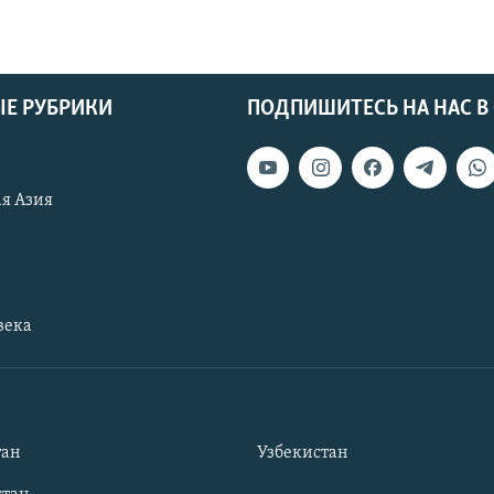
Е РУБРИКИ
ПОДПИШИТЕСЬ НА НАС В
я Азия
века
тан
Узбекистан