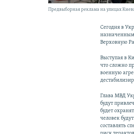
Предвыборная реклама на улицах Киева.
Сегодня в Ук
назначенными
Верховную Ра
Выступая в К
что сложно п
военную агрес
дестабилизир
Глава МВД Ук
будут привлеч
будет охраня
человек буду
составлять с
риск теракто