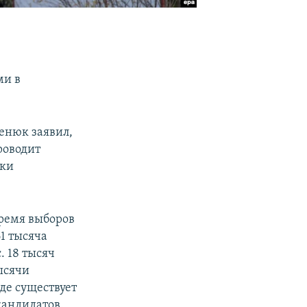
ми в
енюк заявил,
роводит
тки
время выборов
61 тысяча
 18 тысяч
ысячи
де существует
кандидатов.