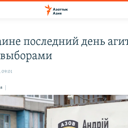
аине последний день аги
 выборами
, 09:01
ся