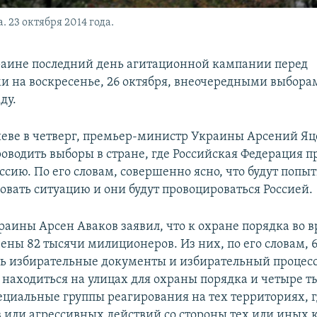
 23 октября 2014 года.
раине последний день агитационной кампании перед
 на воскресенье, 26 октября, внеочередными выбора
ду.
иеве в четверг, премьер-министр Украины Арсений Яц
роводить выборы в стране, где Российская Федерация п
сию. По его словам, совершенно ясно, что будут попы
овать ситуацию и они будут провоцироваться Россией.
раины Арсен Аваков заявил, что к охране порядка во 
ены 82 тысячи милиционеров. Из них, по его словам, 
ть избирательные документы и избирательный процесс.
т находиться на улицах для охраны порядка и четыре т
пециальные группы реагирования на тех территориях, г
в или агрессивных действий со стороны тех или иных 