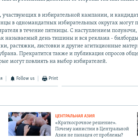
й, участвующих в избирательной кампании, и кандида
цы в одномандатных избирательных округах могут 
ирателя в течение пятницы. С наступлением полуночи, 
ак называемый день тишины и вся реклама - билборды
ки, растяжки, листовки и другие агитационные матер
убрана. Прекратится также и публикация опросов общ
рые могут повлиять на выбор избирателей.
ся
Follow us
Print
ЦЕНТРАЛЬНАЯ АЗИЯ
«Краткосрочное решение».
Почему амнистии в Центральной
Азии не панацея от проблемы?