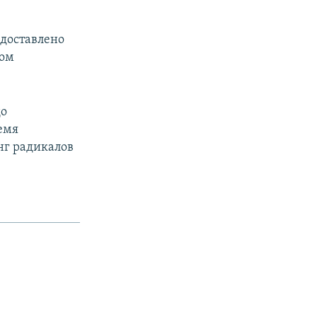
едоставлено
ком
до
емя
унг радикалов