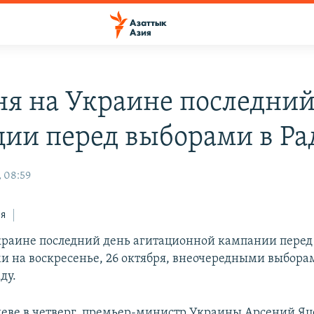
ня на Украине последний
ции перед выборами в Ра
, 08:59
ся
краине последний день агитационной кампании перед
 на воскресенье, 26 октября, внеочередными выбора
ду.
иеве в четверг, премьер-министр Украины Арсений Яц