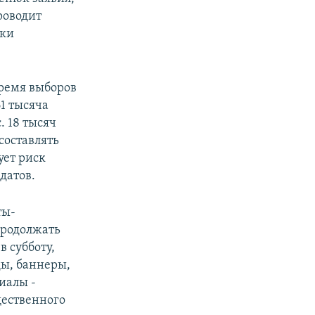
роводит
тки
время выборов
61 тысяча
 18 тысяч
составлять
ует риск
датов.
ты-
продолжать
в субботу,
ды, баннеры,
иалы -
щественного