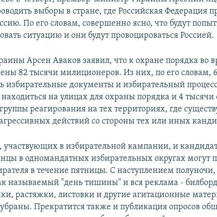
роводить выборы в стране, где Российская Федерация п
сию. По его словам, совершенно ясно, что будут попы
овать ситуацию и они будут провоцироваться Россией.
раины Арсен Аваков заявил, что к охране порядка во 
ены 82 тысячи милиционеров. Из них, по его словам, 
ть избирательные документы и избирательный процесс.
 находиться на улицах для охраны порядка и 4 тысячи 
группы реагирования на тех территориях, где существ
 агрессивных действий со стороны тех или иных канди
й, участвующих в избирательной кампании, и кандида
цы в одномандатных избирательных округах могут 
ирателя в течение пятницы. С наступлением полуночи, 
ак называемый "день тишины" и вся реклама - билбор
ки, растяжки, листовки и другие агитационные матер
убраны. Прекратится также и публикация опросов об