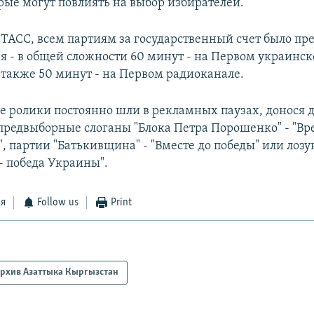
рые могут повлиять на выбор избирателей.
 ТАСС, всем партиям за государственный счет было пр
я - в общей сложности 60 минут - на Первом украинс
а также 50 минут - на Первом радиоканале.
 ролики постоянно шли в рекламных паузах, донося 
предвыборные слоганы "Блока Петра Порошенко" - "Вр
, партии "Батькивщина" - "Вместе до победы" или лоз
- победа Украины".
ся
Follow us
Print
рхив Азаттыка Кыргызстан