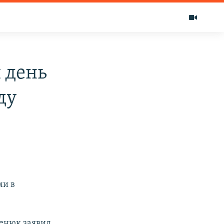
 день
ду
ми в
енюк заявил,