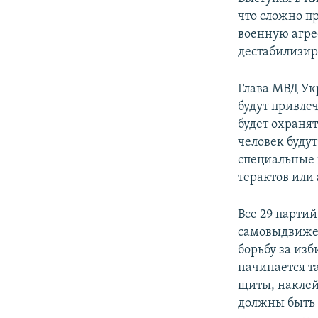
что сложно п
военную агрес
дестабилизир
Глава МВД Ук
будут привлеч
будет охраня
человек будут
специальные 
терактов или
Все 29 парти
самовыдвижен
борьбу за изб
начинается т
щиты, наклей
должны быть 