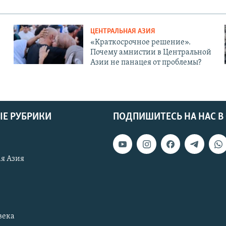
ЦЕНТРАЛЬНАЯ АЗИЯ
«Краткосрочное решение».
Почему амнистии в Центральной
Азии не панацея от проблемы?
Е РУБРИКИ
ПОДПИШИТЕСЬ НА НАС В
я Азия
века