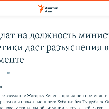
дат на должность минис
етики даст разъяснения в
менте
 13:08
ся
ее заседание Жогорку Кенеша приглашен претендент
ргетики и промышленности Кубанычбек Турдубаев. О
по поводу скандальной ситуации вокруг своей фигуры.