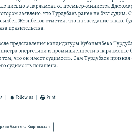
ило письмо в парламент от премьер-министра Джоома
котором заявлено, что Турдубаев ранее не был судим. 
сылбек Жээнбеков отметил, что на заседание также бу
ава правительства.
сле представления кандидатуры Кубанычбека Турдуба
нистра энергетики и промышленности в парламенте б
том, что он имеет судимость. Сам Турдубаев признал 
его судимость погашена.
ся
Follow us
Print
рхив Азаттыка Кыргызстан