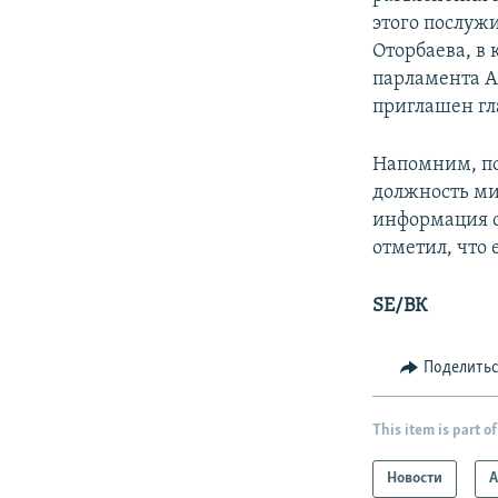
этого послуж
Оторбаева, в 
парламента А
приглашен гл
Напомним, по
должность ми
информация о 
отметил, что 
SE/ВК
Поделить
This item is part of
Новости
А