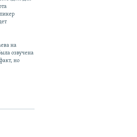
рта
Спикер
дет
ева на
ыла озвучена
факт, но