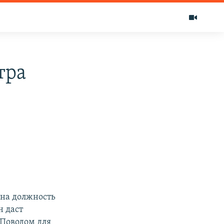
тра
 на должность
н даст
 Поводом для