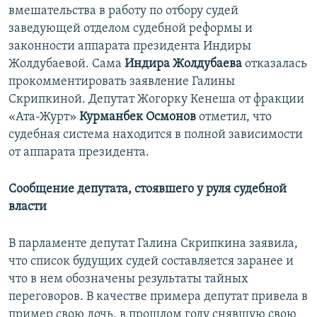
вмешательства в работу по отбору судей
заведующей отделом судебной реформы и
законности аппарата президента Индиры
Жолдубаевой. Сама
Индира Жолдубаева
отказалась
прокомментировать заявление Галины
Скрипкиной. Депутат Жогорку Кенеша от фракции
«Ата-Журт»
Курманбек Осмонов
отметил, что
судебная система находится в полной зависимости
от аппарата президента.
Сообщение депутата, стоявшего у руля судебной
власти
В парламенте депутат Галина Скрипкина заявила,
что список будущих судей составляется заранее и
что в нем обозначены результаты тайных
переговоров. В качестве примера депутат привела в
пример свою дочь, в прошлом году снявшую свою