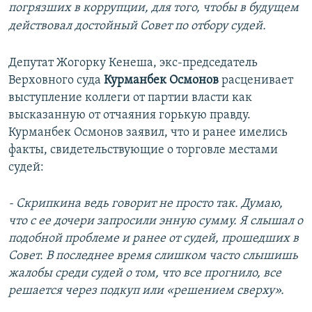
погрязших в коррупции, для того, чтобы в будущем
действовал достойный Совет по отбору судей.
Депутат Жогорку Кенеша, экс-председатель
Верховного суда
Курманбек Осмонов
расценивает
выступление коллеги от партии власти как
высказанную от отчаяния горькую правду.
Курманбек Осмонов заявил, что и ранее имелись
факты, свидетельствующие о торговле местами
судей:
- Скрипкина ведь говорит не просто так. Думаю,
что с ее дочери запросили энную сумму. Я слышал о
подобной проблеме и ранее от судей, прошедших в
Совет. В последнее время слишком часто слышишь
жалобы среди судей о том, что все прогнило, все
решается через подкуп или «
решением с
верху».