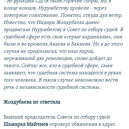
- Во фракции СДПК были горячие споры, но, в
конце концов, Нурумбетову провели - через
повторное голосование. Понятно, откуда дул ветер.
Известно, что Индира Жолдубаева давно
продвигала Нурумбетову в Совет по отбору судей. В
судебной сфере есть свои
«
серые кардиналы
»,
они
были и во времена Акаева и Бакиева. Но я до этого
случая не предполагал, что наш народ,
переживший две революции, снова дойдет до
такого. Сейчас все, кто в судебной сфере, сами
заявляют, что судебная система находится в руках
того человека. В таком случае невозможно вести
речь о независимости судебной системы.
Жолдубаева не ответила
Бывший председатель Совета по отбору судей
Шамарал Майчиев
опроверг обвинения в адрес