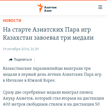
Доступность
ссылок
Вернуться
НОВОСТИ
к
ЦЕНТРАЛЬНАЯ АЗИЯ
На старте Азиатских Пара игр
основному
НОВОСТИ
КАЗАХСТАН
содержанию
Казахстан завоевал три медали
ВОЙНА В УКРАИНЕ
Вернутся
КЫРГЫЗСТАН
к
19 октября 2014, 21:29
НА ДРУГИХ ЯЗЫКАХ
УЗБЕКИСТАН
главной
Поделиться
ТАДЖИКИСТАН
ҚАЗАҚША
навигации
ПОДПИШИТЕСЬ НА НАС В СОЦСЕТЯХ
Вернутся
Казахстанские паралимпийцы выиграли три
КЫРГЫЗЧА
к
медали в первый день летних Азиатских Пара игр
ЎЗБЕКЧА
поиску
в Инчхоне в Южной Корее.
ТОҶИКӢ
Все сайты РСЕ/РС
Сразу две серебряные медали выиграл пловец
TÜRKMENÇE
Ануар Ахметов, который стал вторым на дистанции
400 метров свободным стилем и на дистанции 50