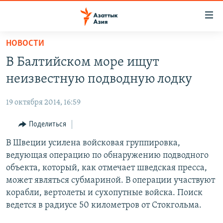
Доступность
ссылок
Вернуться
НОВОСТИ
к
ЦЕНТРАЛЬНАЯ АЗИЯ
В Балтийском море ищут
основному
НОВОСТИ
КАЗАХСТАН
содержанию
неизвестную подводную лодку
ВОЙНА В УКРАИНЕ
Вернутся
КЫРГЫЗСТАН
к
19 октября 2014, 16:59
НА ДРУГИХ ЯЗЫКАХ
УЗБЕКИСТАН
главной
Поделиться
ТАДЖИКИСТАН
ҚАЗАҚША
навигации
ПОДПИШИТЕСЬ НА НАС В СОЦСЕТЯХ
Вернутся
В Швеции усилена войсковая группировка,
КЫРГЫЗЧА
к
ведующая операцию по обнаружению подводного
ЎЗБЕКЧА
поиску
объекта, который, как отмечает шведская пресса,
ТОҶИКӢ
Все сайты РСЕ/РС
может являться субмариной. В операции участвуют
корабли, вертолеты и сухопутные войска. Поиск
TÜRKMENÇE
ведется в радиусе 50 километров от Стокгольма.