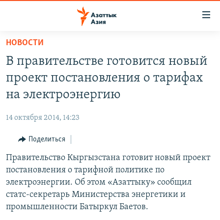
Доступность
ссылок
Вернуться
НОВОСТИ
к
ЦЕНТРАЛЬНАЯ АЗИЯ
В правительстве готовится новый
основному
НОВОСТИ
КАЗАХСТАН
содержанию
проект постановления о тарифах
ВОЙНА В УКРАИНЕ
Вернутся
КЫРГЫЗСТАН
на электроэнергию
к
НА ДРУГИХ ЯЗЫКАХ
УЗБЕКИСТАН
главной
14 октября 2014, 14:23
ТАДЖИКИСТАН
ҚАЗАҚША
навигации
ПОДПИШИТЕСЬ НА НАС В СОЦСЕТЯХ
Вернутся
Поделиться
КЫРГЫЗЧА
к
Правительство Кыргызстана готовит новый проект
ЎЗБЕКЧА
поиску
постановления о тарифной политике по
ТОҶИКӢ
Все сайты РСЕ/РС
электроэнергии. Об этом «Азаттыку» сообщил
статс-секретарь Министерства энергетики и
TÜRKMENÇE
промышленности Батыркул Баетов.