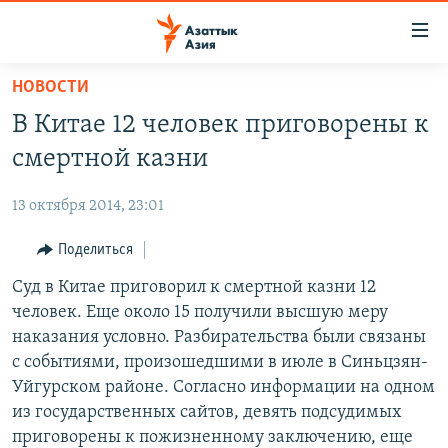
Доступность
ссылок
Вернуться
НОВОСТИ
к
ЦЕНТРАЛЬНАЯ АЗИЯ
В Китае 12 человек приговорены к
основному
НОВОСТИ
КАЗАХСТАН
содержанию
смертной казни
ВОЙНА В УКРАИНЕ
Вернутся
КЫРГЫЗСТАН
к
13 октября 2014, 23:01
НА ДРУГИХ ЯЗЫКАХ
УЗБЕКИСТАН
главной
Поделиться
ТАДЖИКИСТАН
ҚАЗАҚША
навигации
ПОДПИШИТЕСЬ НА НАС В СОЦСЕТЯХ
Вернутся
Суд в Китае приговорил к смертной казни 12
КЫРГЫЗЧА
к
человек. Еще около 15 получили высшую меру
ЎЗБЕКЧА
поиску
наказания условно. Разбирательства были связаны
ТОҶИКӢ
Все сайты РСЕ/РС
с событиями, произошедшими в июле в Синьцзян-
Уйгурском районе. Согласно информации на одном
TÜRKMENÇE
из государственных сайтов, девять подсудимых
приговорены к пожизненному заключению, еще