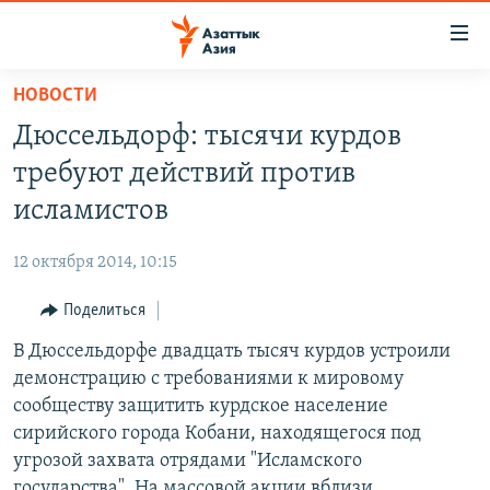
Доступность
ссылок
Вернуться
НОВОСТИ
к
ЦЕНТРАЛЬНАЯ АЗИЯ
Дюссельдорф: тысячи курдов
основному
НОВОСТИ
КАЗАХСТАН
содержанию
требуют действий против
ВОЙНА В УКРАИНЕ
Вернутся
КЫРГЫЗСТАН
исламистов
к
НА ДРУГИХ ЯЗЫКАХ
УЗБЕКИСТАН
главной
12 октября 2014, 10:15
ТАДЖИКИСТАН
ҚАЗАҚША
навигации
ПОДПИШИТЕСЬ НА НАС В СОЦСЕТЯХ
Вернутся
Поделиться
КЫРГЫЗЧА
к
В Дюссельдорфе двадцать тысяч курдов устроили
ЎЗБЕКЧА
поиску
демонстрацию с требованиями к мировому
ТОҶИКӢ
Все сайты РСЕ/РС
сообществу защитить курдское население
сирийского города Кобани, находящегося под
TÜRKMENÇE
угрозой захвата отрядами "Исламского
государства". На массовой акции вблизи