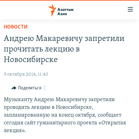
Доступность
ссылок
Вернуться
НОВОСТИ
к
ЦЕНТРАЛЬНАЯ АЗИЯ
Андрею Макаревичу запретили
основному
НОВОСТИ
КАЗАХСТАН
содержанию
прочитать лекцию в
ВОЙНА В УКРАИНЕ
Вернутся
КЫРГЫЗСТАН
Новосибирске
к
НА ДРУГИХ ЯЗЫКАХ
УЗБЕКИСТАН
главной
9 октября 2014, 11:40
ТАДЖИКИСТАН
ҚАЗАҚША
навигации
ПОДПИШИТЕСЬ НА НАС В СОЦСЕТЯХ
Вернутся
Поделиться
КЫРГЫЗЧА
к
Музыканту Андрею Макаревичу запретили
ЎЗБЕКЧА
поиску
проводить лекцию в Новосибирске,
ТОҶИКӢ
Все сайты РСЕ/РС
запланированную на конец октября, сообщает
сегодня сайт гуманитарного проекта «Открытая
TÜRKMENÇE
лекция».