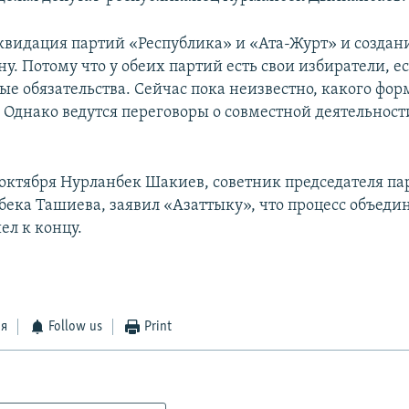
квидация партий «Республика» и «Ата-Журт» и создан
ну. Потому что у обеих партий есть свои избиратели, е
е обязательства. Сейчас пока неизвестно, какого фор
Однако ведутся переговоры о совместной деятельности
октября Нурланбек Шакиев, советник председателя па
ека Ташиева, заявил «Азаттыку», что процесс объеди
ел к концу.
ся
Follow us
Print