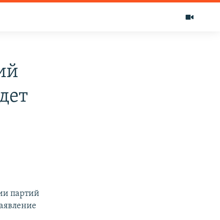
ий
дет
ии партий
заявление