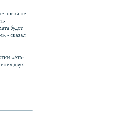
ие новой не
сть
мата будет
», - сказал
ртии «Ата-
нения двух