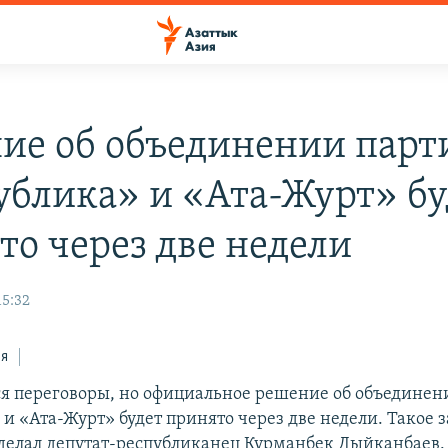
ие об объединении парт
ублика» и «Ата-Журт» бу
то через две недели
15:32
ся
ся переговоры, но официальное решение об объединен
 и «Ата-Журт» будет принято через две недели. Такое 
делал депутат-республиканец Курманбек Дыйканбаев.