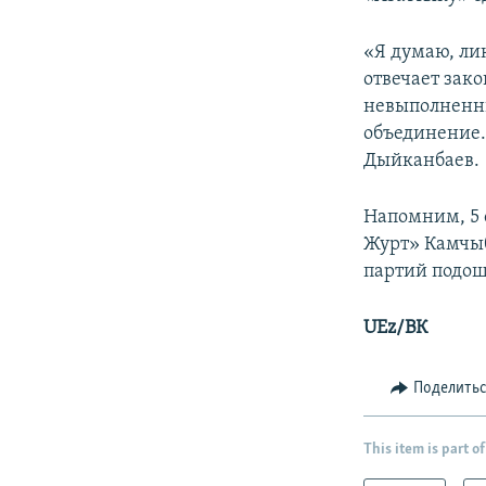
«Я думаю, ли
отвечает зако
невыполненны
объединение. 
Дыйканбаев.
Напомним, 5 
Журт» Камчыб
партий подош
UEz/ВК
Поделить
This item is part of