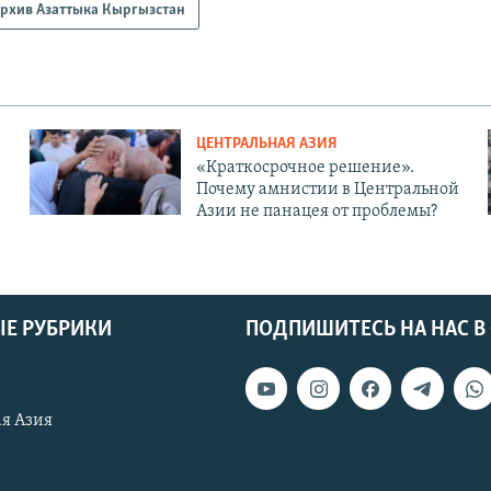
рхив Азаттыка Кыргызстан
ЦЕНТРАЛЬНАЯ АЗИЯ
«Краткосрочное решение».
Почему амнистии в Центральной
Азии не панацея от проблемы?
Е РУБРИКИ
ПОДПИШИТЕСЬ НА НАС В
я Азия