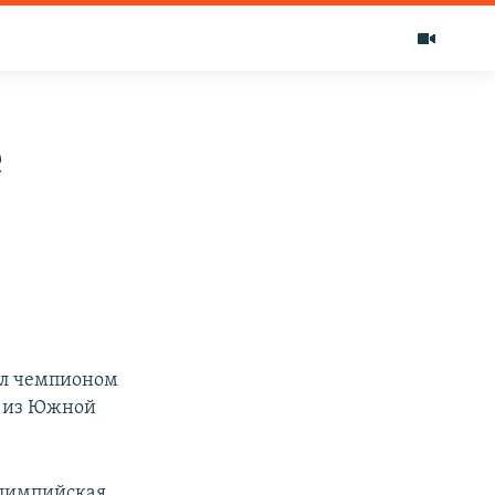
е
ал чемпионом
а из Южной
олимпийская