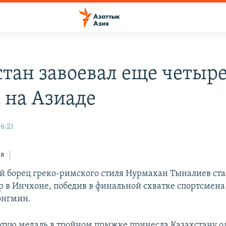
стан завоевал еще четыр
а на Азиаде
16:21
ся
й борец греко-римского стиля Нурмахан Тыналиев ст
р в Инчхоне, победив в финальной схватке спортсмен
онгмин.
отую медаль в тройном прыжке принесла Казахстану 