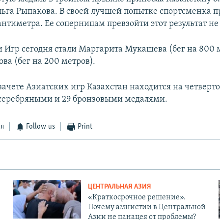
ьга Рыпакова. В своей лучшей попытке спортсменка п
антиметра. Ее соперницам превзойти этот результат не
Игр сегодня стали Маргарита Мукашева (бег на 800 
ва (бег на 200 метров).
зачете Азиатских игр Казахстан находится на четверто
 серебряными и 29 бронзовыми медалями.
ся
Follow us
Print
ЦЕНТРАЛЬНАЯ АЗИЯ
«Краткосрочное решение».
Почему амнистии в Центральной
Азии не панацея от проблемы?