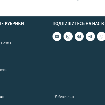
Е РУБРИКИ
ПОДПИШИТЕСЬ НА НАС В
я Азия
века
тан
Узбекистан