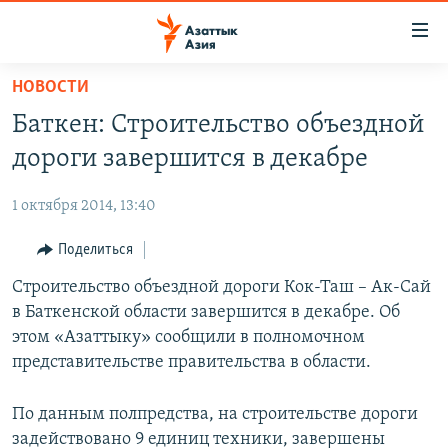
Доступность
ссылок
Вернуться
НОВОСТИ
к
ЦЕНТРАЛЬНАЯ АЗИЯ
Баткен: Строительство объездной
основному
НОВОСТИ
КАЗАХСТАН
содержанию
дороги завершится в декабре
ВОЙНА В УКРАИНЕ
Вернутся
КЫРГЫЗСТАН
к
1 октября 2014, 13:40
НА ДРУГИХ ЯЗЫКАХ
УЗБЕКИСТАН
главной
Поделиться
ТАДЖИКИСТАН
ҚАЗАҚША
навигации
ПОДПИШИТЕСЬ НА НАС В СОЦСЕТЯХ
Вернутся
Строительство объездной дороги Кок-Таш – Ак-Сай
КЫРГЫЗЧА
к
в Баткенской области завершится в декабре. Об
ЎЗБЕКЧА
поиску
этом «Азаттыку» сообщили в полномочном
ТОҶИКӢ
Все сайты РСЕ/РС
представительстве правительства в области.
TÜRKMENÇE
По данным полпредства, на строительстве дороги
задействовано 9 единиц техники, завершены