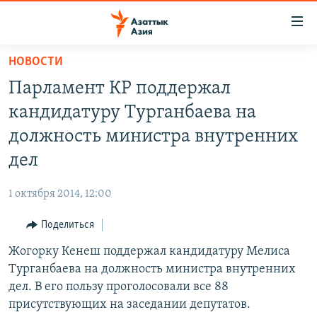
Доступность
ссылок
Вернуться
НОВОСТИ
к
ЦЕНТРАЛЬНАЯ АЗИЯ
Парламент КР поддержал
основному
НОВОСТИ
КАЗАХСТАН
содержанию
кандидатуру Турганбаева на
ВОЙНА В УКРАИНЕ
Вернутся
КЫРГЫЗСТАН
должность министра внутренних
к
НА ДРУГИХ ЯЗЫКАХ
УЗБЕКИСТАН
дел
главной
ТАДЖИКИСТАН
ҚАЗАҚША
навигации
ПОДПИШИТЕСЬ НА НАС В СОЦСЕТЯХ
1 октября 2014, 12:00
Вернутся
КЫРГЫЗЧА
к
Поделиться
ЎЗБЕКЧА
поиску
Жогорку Кенеш поддержал кандидатуру Мелиса
ТОҶИКӢ
Все сайты РСЕ/РС
Турганбаева на должность министра внутренних
TÜRKMENÇE
дел. В его пользу проголосовали все 88
присутствующих на заседании депутатов.