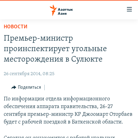
Доступность
ссылок
Вернуться
НОВОСТИ
к
ЦЕНТРАЛЬНАЯ АЗИЯ
Премьер-министр
основному
НОВОСТИ
КАЗАХСТАН
содержанию
проинспектирует угольные
ВОЙНА В УКРАИНЕ
Вернутся
КЫРГЫЗСТАН
месторождения в Сулюкте
к
НА ДРУГИХ ЯЗЫКАХ
УЗБЕКИСТАН
главной
26 сентября 2014, 08:25
ТАДЖИКИСТАН
ҚАЗАҚША
навигации
ПОДПИШИТЕСЬ НА НАС В СОЦСЕТЯХ
Вернутся
Поделиться
КЫРГЫЗЧА
к
По информации отдела информационного
ЎЗБЕКЧА
поиску
обеспечения аппарата правительства, 26-27
ТОҶИКӢ
Все сайты РСЕ/РС
сентября премьер-министр КР Джоомарт Оторбаев
будет с рабочей поездкой в Баткенской области.
TÜRKMENÇE