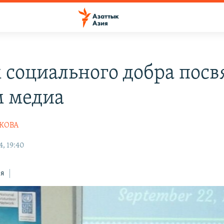
 социального добра посв
 медиа
ШКОВА
, 19:40
ся