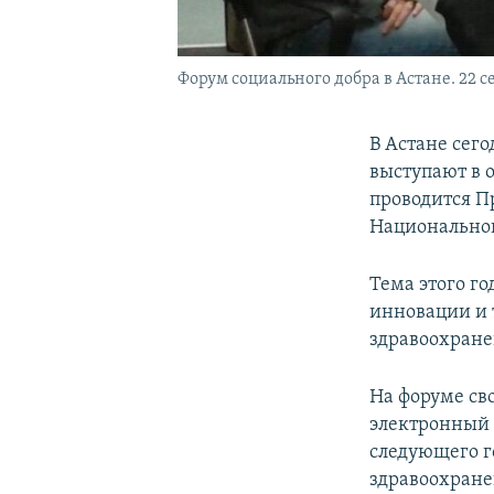
Форум социального добра в Астане. 22 се
В Астане сего
выступают в 
проводится П
Национальной
Тема этого го
инновации и 
здравоохране
На форуме св
электронный 
следующего г
здравоохране