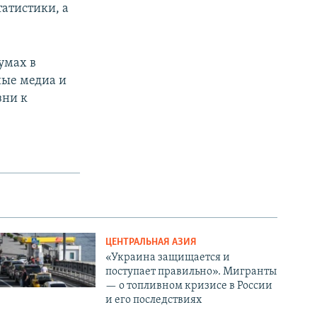
татистики, а
умах в
ные медиа и
зни к
ЦЕНТРАЛЬНАЯ АЗИЯ
«Украина защищается и
поступает правильно». Мигранты
— о топливном кризисе в России
и его последствиях