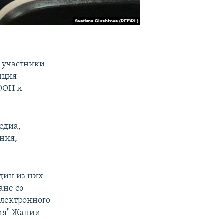
о участники
нция
ООН и
едиа,
ния,
дин из них -
ане со
электронного
ия" Жании