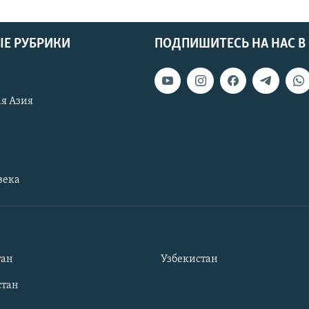
Е РУБРИКИ
ПОДПИШИТЕСЬ НА НАС В
я Азия
века
тан
Узбекистан
тан