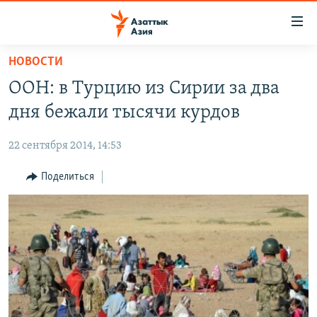
Доступность
ссылок
Вернуться
НОВОСТИ
к
ЦЕНТРАЛЬНАЯ АЗИЯ
ООН: в Турцию из Сирии за два
основному
НОВОСТИ
КАЗАХСТАН
содержанию
дня бежали тысячи курдов
ВОЙНА В УКРАИНЕ
Вернутся
КЫРГЫЗСТАН
к
22 сентября 2014, 14:53
НА ДРУГИХ ЯЗЫКАХ
УЗБЕКИСТАН
главной
Поделиться
ТАДЖИКИСТАН
ҚАЗАҚША
навигации
ПОДПИШИТЕСЬ НА НАС В СОЦСЕТЯХ
Вернутся
КЫРГЫЗЧА
к
ЎЗБЕКЧА
поиску
ТОҶИКӢ
Все сайты РСЕ/РС
TÜRKMENÇE