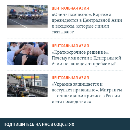
ЦЕНТРАЛЬНАЯ АЗИЯ
«Очень помпезно». Кортежи
президентов в Центральной Азии
и эксцессы, которые с ними
связывают
ЦЕНТРАЛЬНАЯ АЗИЯ
«Краткосрочное решение».
Почему амнистии в Центральной
Азии не панацея от проблемы?
ЦЕНТРАЛЬНАЯ АЗИЯ
«Украина защищается и
поступает правильно». Мигранты
— о топливном кризисе в России
и его последствиях
ПОДПИШИТЕСЬ НА НАС В СОЦСЕТЯХ