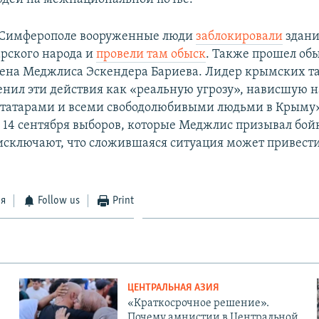
в Симферополе вооруженные люди
заблокировали
здани
рского народа и
провели там обыск
. Также прошел обы
лена Меджлиса Эскендера Бариева. Лидер крымских та
енил эти действия как «реальную угрозу», нависшую 
татарами и всеми свободолюбивыми людьми в Крыму»
 14 сентября выборов, которые Меджлис призывал бой
исключают, что сложившаяся ситуация может привест
ся
Follow us
Print
ЦЕНТРАЛЬНАЯ АЗИЯ
«Краткосрочное решение».
Почему амнистии в Центральной