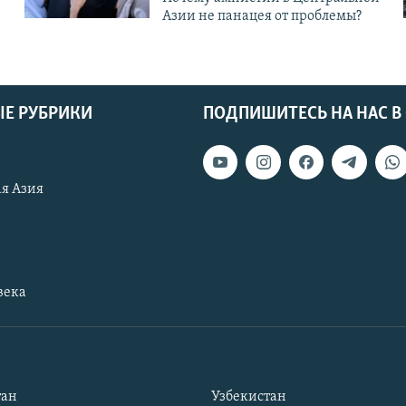
Азии не панацея от проблемы?
Е РУБРИКИ
ПОДПИШИТЕСЬ НА НАС В
я Азия
века
тан
Узбекистан