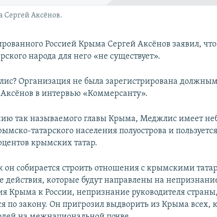
 Сергей Аксёнов.
ированного Россией Крыма Сергей Аксёнов заявил, чт
рского народа для него «не существует».
ис? Организация не была зарегистрирована должным 
ал Аксёнов в интервью «Коммерсанту».
ию так называемого главы Крыма, Меджлис имеет н
крымско-татарского населения полуострова и пользует
роцентов крымских татар.
ак он собирается строить отношения с крымскими тата
все действия, которые будут направлены на непризнани
я Крыма к России, непризнание руководителя страны,
я по закону. Он пригрозил выдворить из Крыма всех, к
юдей на межнациональной почве.