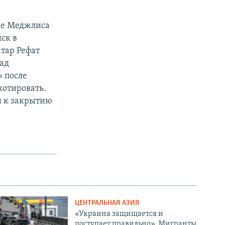
е Меджлиса
ск в
тар Рефат
над
 после
котировать.
и к закрытию
ЦЕНТРАЛЬНАЯ АЗИЯ
«Украина защищается и
поступает правильно». Мигранты