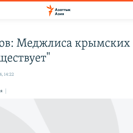
ов: Меджлиса крымских 
ществует"
, 14:22
ся