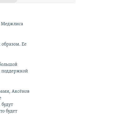
о Меджлиса
образом. Ее
ебольшой
ся поддержкой
рами, Аксёнов
е
 будут
то будет