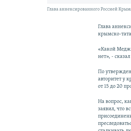
Глава аннексированного Россией Крыма
Глава аннекс
крымско-тата
«Какой Меджл
нет», - сказ
По утвержден
авторитет у 
от 15 до 20 п
На вопрос, к
заявил, что 
присоединени
преследоватьс
сталкивать л