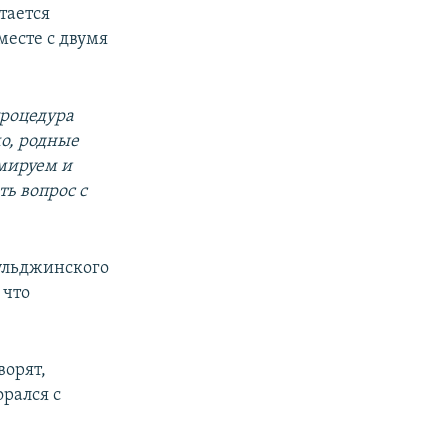
тается
месте с двумя
процедура
о, родные
мируем и
ь вопрос с
ульджинского
 что
ворят,
орался с