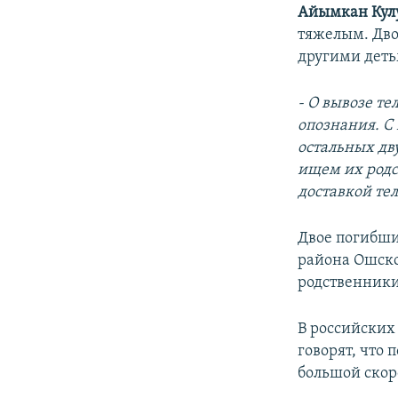
Айымкан Кул
тяжелым. Дво
другими деть
- О вывозе т
опознания. С
остальных дв
ищем их родс
доставкой те
Двое погибши
района Ошской
родственники
В российских
говорят, что 
большой скор