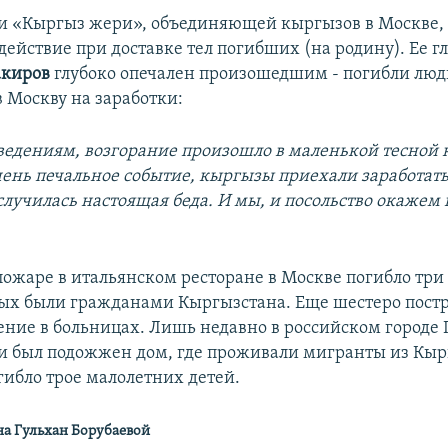
и «Кыргыз жери», объединяющей кыргызов в Москве,
действие при доставке тел погибших (на родину). Ее г
киров
глубоко опечален произошедшим - погибли люд
 Москву на заработки:
ведениям, возгорание произошло в маленькой тесной 
ень печальное событие, кыргызы приехали заработать
 случилась настоящая беда. И мы, и посольство окажем
 пожаре в итальянском ресторане в Москве погибло три
рых были гражданами Кыргызстана. Еще шестеро пост
ение в больницах. Лишь недавно в российском городе
 был подожжен дом, где проживали мигранты из Кырг
гибло трое малолетних детей.
на Гульхан Борубаевой