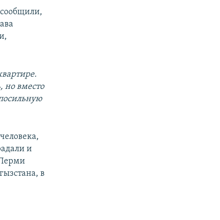
 сообщили,
лава
и,
квартире.
, но вместо
 посильную
 человека,
радали и
 Перми
ызстана, в