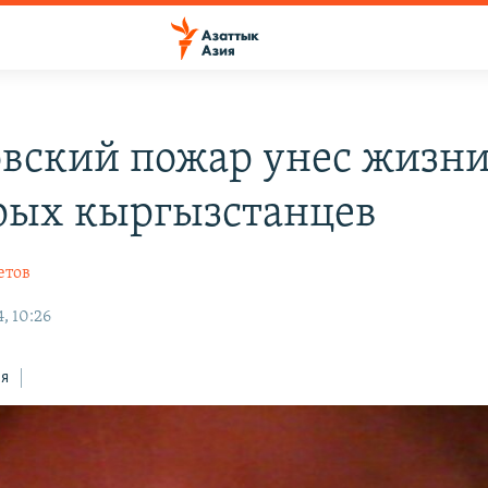
вский пожар унес жизн
рых кыргызстанцев
етов
, 10:26
ся