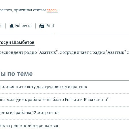
зского, оригинал статьи
здесь.
ся
Follow us
Print
тосун Шамбетов
еспондент радио "Азаттык". Сотрудничает с радио "Азаттык" с 
ы по теме
но, отменит квоту для трудовых мигрантов
аша молодежь работает на благо России и Казахстана"
дены из рабства 12 мигрантов
ов за решеткой не решается