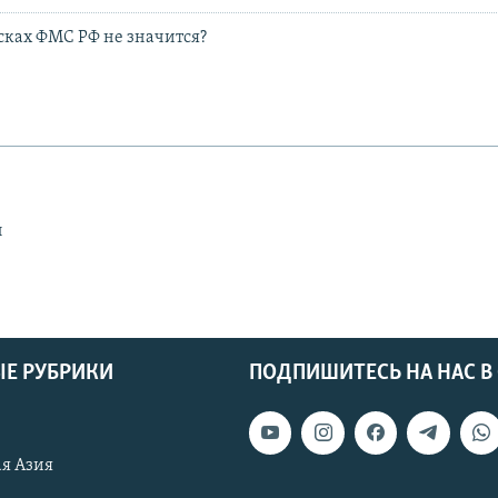
сках ФМС РФ не значится?
ы
Е РУБРИКИ
ПОДПИШИТЕСЬ НА НАС В
я Азия