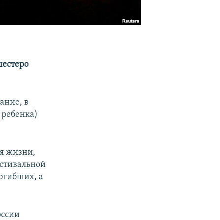
шестеро
ание, в
 ребенка)
ая жизни,
естивальной
огибших, а
оссии