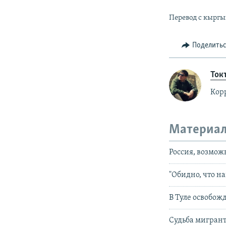
Перевод с кыргы
Поделить
Ток
Корр
Материал
Россия, возмож
"Обидно, что н
В Туле освобож
Судьба мигрант