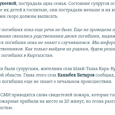
укеевой
, пострадала одна семья. Состояние супругов ос
е их детей в госпитале, они пострадали меньше и их в
ми скоро должны выписать.
ел погибших пока еще речи не было. Еще не проведена 
 нами связались родственники двоих погибших, видим
ух погибших пока не знают о случившемся. Мы инфор
твенников. Как только выйдем на родных, будем решат
л погибших в Кыргызстан.
х были супругами, жителями села Ылай-Талаа Кара-К
 области. Глава этого села
Каныбек Батыров
сообщил,
 погибших еще не знают о печальном происшествии.
 СМИ приводятся слова свидетелей пожара, которые го
пожарные прибыли на место за 20 минут, но огонь разг
остью.