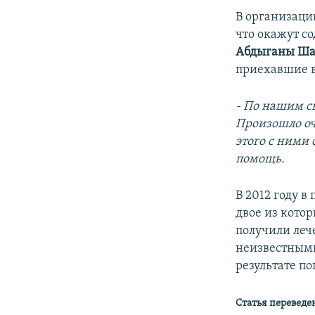
В организаци
что окажут со
Абдыганы Ша
приехавшие в
- По нашим с
Произошло оч
этого с ними
помощь.
В 2012 году в
двое из кото
получили леч
неизвестными
результате по
Статья переведе