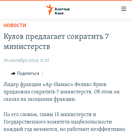
Доступность
ссылок
Вернуться
НОВОСТИ
к
ЦЕНТРАЛЬНАЯ АЗИЯ
Кулов предлагает сократить 7
основному
НОВОСТИ
КАЗАХСТАН
содержанию
министерств
ВОЙНА В УКРАИНЕ
Вернутся
КЫРГЫЗСТАН
к
19 сентября 2014, 11:37
НА ДРУГИХ ЯЗЫКАХ
УЗБЕКИСТАН
главной
Поделиться
ТАДЖИКИСТАН
ҚАЗАҚША
навигации
ПОДПИШИТЕСЬ НА НАС В СОЦСЕТЯХ
Вернутся
Лидер фракции «Ар-Намыс» Феликс Кулов
КЫРГЫЗЧА
к
предложил сократить 7 министерств. Об этом он
ЎЗБЕКЧА
поиску
сказал на заседании фракции.
ТОҶИКӢ
Все сайты РСЕ/РС
По его словам, главы 15 министерств и
TÜRKMENÇE
Государственного комитета нацбезопасности
каждый год меняются, но работают неэффективно.