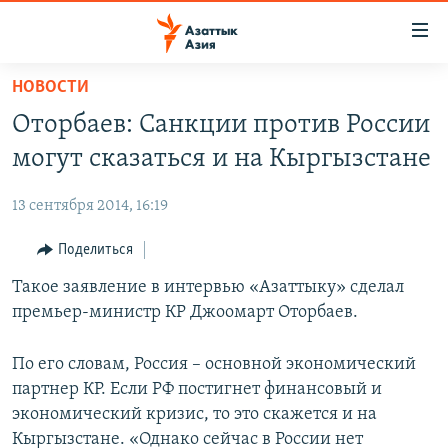
Доступность
ссылок
Вернуться
НОВОСТИ
к
ЦЕНТРАЛЬНАЯ АЗИЯ
Оторбаев: Санкции против России
основному
НОВОСТИ
КАЗАХСТАН
содержанию
могут сказаться и на Кыргызстане
ВОЙНА В УКРАИНЕ
Вернутся
КЫРГЫЗСТАН
к
13 сентября 2014, 16:19
НА ДРУГИХ ЯЗЫКАХ
УЗБЕКИСТАН
главной
Поделиться
ТАДЖИКИСТАН
ҚАЗАҚША
навигации
ПОДПИШИТЕСЬ НА НАС В СОЦСЕТЯХ
Вернутся
Такое заявление в интервью «Азаттыку» сделал
КЫРГЫЗЧА
к
премьер-министр КР Джоомарт Оторбаев.
ЎЗБЕКЧА
поиску
ТОҶИКӢ
Все сайты РСЕ/РС
По его словам, Россия – основной экономический
партнер КР. Если РФ постигнет финансовый и
TÜRKMENÇE
экономический кризис, то это скажется и на
Кыргызстане. «Однако сейчас в России нет