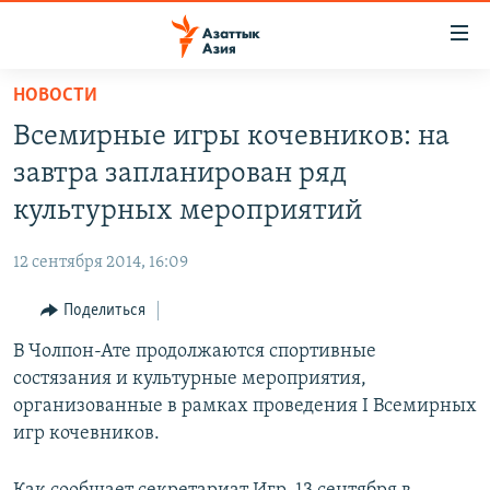
Доступность
ссылок
Вернуться
НОВОСТИ
к
ЦЕНТРАЛЬНАЯ АЗИЯ
Всемирные игры кочевников: на
основному
НОВОСТИ
КАЗАХСТАН
содержанию
завтра запланирован ряд
ВОЙНА В УКРАИНЕ
Вернутся
КЫРГЫЗСТАН
культурных мероприятий
к
НА ДРУГИХ ЯЗЫКАХ
УЗБЕКИСТАН
главной
12 сентября 2014, 16:09
ТАДЖИКИСТАН
ҚАЗАҚША
навигации
ПОДПИШИТЕСЬ НА НАС В СОЦСЕТЯХ
Вернутся
Поделиться
КЫРГЫЗЧА
к
В Чолпон-Ате продолжаются спортивные
ЎЗБЕКЧА
поиску
состязания и культурные мероприятия,
ТОҶИКӢ
Все сайты РСЕ/РС
организованные в рамках проведения I Всемирных
игр кочевников.
TÜRKMENÇE