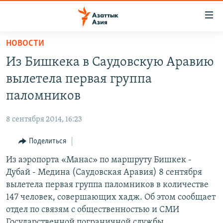
Доступность
ссылок
Вернуться
НОВОСТИ
к
ЦЕНТРАЛЬНАЯ АЗИЯ
Из Бишкека в Саудовскую Аравию
основному
НОВОСТИ
КАЗАХСТАН
содержанию
вылетела первая группа
ВОЙНА В УКРАИНЕ
Вернутся
КЫРГЫЗСТАН
паломников
к
НА ДРУГИХ ЯЗЫКАХ
УЗБЕКИСТАН
главной
8 сентября 2014, 16:23
ТАДЖИКИСТАН
ҚАЗАҚША
навигации
ПОДПИШИТЕСЬ НА НАС В СОЦСЕТЯХ
Вернутся
Поделиться
КЫРГЫЗЧА
к
Из аэропорта «Манас» по маршруту Бишкек -
ЎЗБЕКЧА
поиску
Дубай - Медина (Саудовская Аравия) 8 сентября
ТОҶИКӢ
Все сайты РСЕ/РС
вылетела первая группа паломников в количестве
147 человек, совершающих хадж. Об этом сообщает
TÜRKMENÇE
отдел по связям с общественностью и СМИ
Государственной пограничной службы.