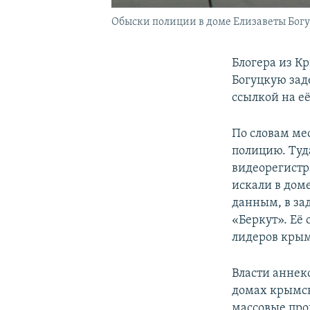
Обыски полиции в доме Елизаветы Богуц
Блогера из К
Богуцкую заде
ссылкой на её
По словам ме
полицию. Туд
видеорегистр
искали в дом
данным, в за
«Беркут». Её 
лидеров крым
Власти аннек
домах крымск
массовые про