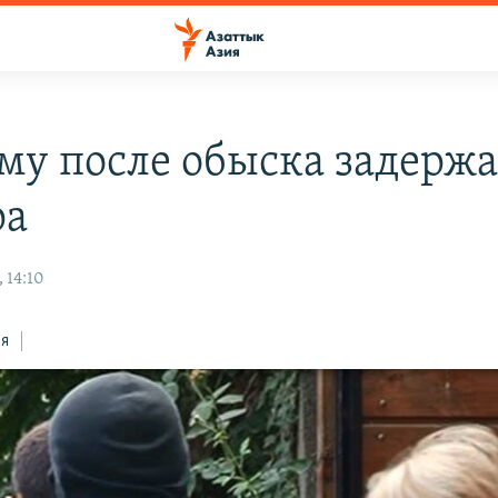
му после обыска задерж
ра
 14:10
ся