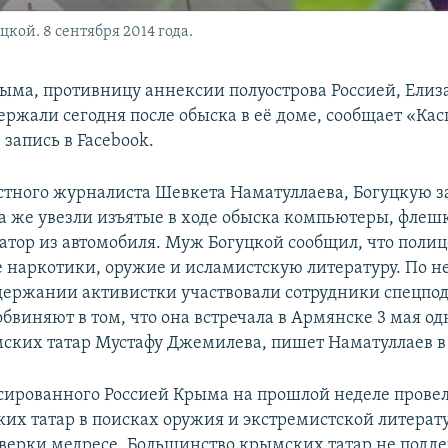
кой. 8 сентября 2014 года.
рыма, противницу аннексии полуострова Россией, Елиз
ржали сегодня после обыска в её доме, сообщает «Кас
 запись в Facebook.
стного журналиста Шевкета Наматуллаева, Богуцкую з
а же увезли изъятые в ходе обыска компьютеры, флеш
атор из автомобиля. Муж Богуцкой сообщил, что поли
е наркотики, оружие и исламистскую литературу. По 
держании активистки участвовали сотрудники спецпо
обвиняют в том, что она встречала в Армянске 3 мая од
ских татар Мустафу Джемилева, пишет Наматуллаев в 
сированного Россией Крыма на прошлой неделе провел
их татар в поисках оружия и экстремистской литерат
верки медресе. Большинство крымских татар не подд