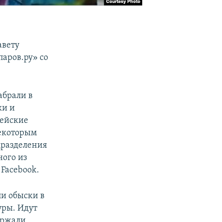
авету
паров.ру» со
абрали в
ки и
цейские
некоторым
дразделения
ного из
Facebook.
и обыски в
уры. Идут
ержали