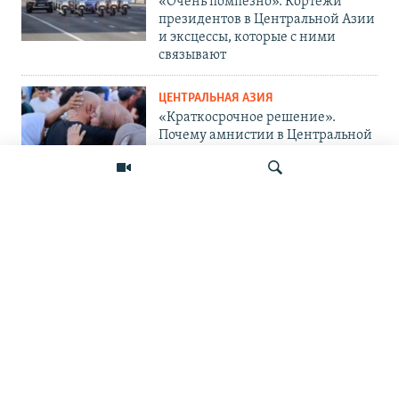
«Очень помпезно». Кортежи
президентов в Центральной Азии
и эксцессы, которые с ними
связывают
ЦЕНТРАЛЬНАЯ АЗИЯ
«Краткосрочное решение».
Почему амнистии в Центральной
Азии не панацея от проблемы?
ЦЕНТРАЛЬНАЯ АЗИЯ
«Украина защищается и
поступает правильно». Мигранты
— о топливном кризисе в России
Искать
и его последствиях
ПОДПИШИТЕСЬ НА НАС В СОЦСЕТЯХ