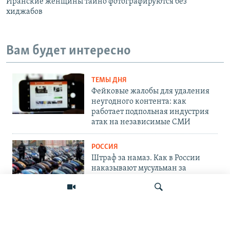
Иранские женщины тайно фотографируются без
хиджабов
Вам будет интересно
ТЕМЫ ДНЯ
Фейковые жалобы для удаления
неугодного контента: как
работает подпольная индустрия
атак на независимые СМИ
РОССИЯ
Штраф за намаз. Как в России
наказывают мусульман за
исполнение обрядов
ТУРКМЕНИСТАН
«Может умереть в любой момент,
но продолжает работать».