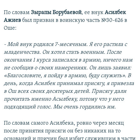
По словам
Зырапы Борубаевой
, ее внук
Асилбек
Ажиев
был призван в воинскую часть №30-626 в
Оше:
- Мой внук родился 7-месячным. Я его растила с
младенчества. Он хотел стать военным. После
окончания 1 курса записался в армию, ничего нам
не сообщив о своих намерениях. Он лишь заявил:
«Благословите, я пойду в армию, буду служить». В
день, когда Асилбек принимал присягу, я привезла
в Ош всех своих десятерых детей. Присягу дали
прочитать именно Асылбеку, потому что у него
подходящий голос. Мы очень гордились им.
По словам самого Асилбека, ровно через месяц
после принятия присяги он без никаких на то
оснований и причин был избит служившим в части