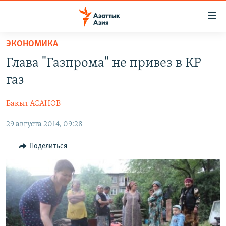
Доступность
ссылок
Вернуться
ЭКОНОМИКА
к
ЦЕНТРАЛЬНАЯ АЗИЯ
Глава "Газпрома" не привез в КР
основному
НОВОСТИ
КАЗАХСТАН
содержанию
газ
ВОЙНА В УКРАИНЕ
Вернутся
КЫРГЫЗСТАН
к
Бакыт АСАНОВ
НА ДРУГИХ ЯЗЫКАХ
УЗБЕКИСТАН
главной
29 августа 2014, 09:28
ТАДЖИКИСТАН
ҚАЗАҚША
навигации
ПОДПИШИТЕСЬ НА НАС В СОЦСЕТЯХ
Вернутся
КЫРГЫЗЧА
Поделиться
к
ЎЗБЕКЧА
поиску
ТОҶИКӢ
Все сайты РСЕ/РС
TÜRKMENÇE