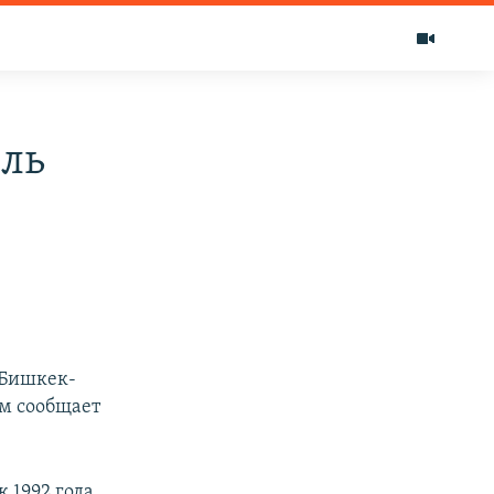
иль
 Бишкек-
ом сообщает
 1992 года