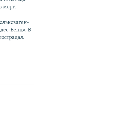
в морг.
Фольксваген-
дес-Бенц». В
пострадал.