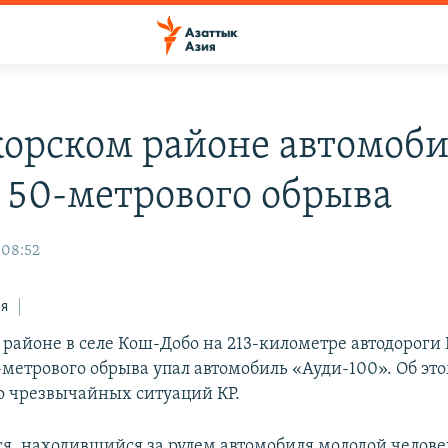
корском районе автомоб
c 50-метрового обрыва
 08:52
ся
 районе в селе Кош-Добо на 213-километре автодороги
0-метрового обрыва упал автомобиль «Ауди-100». Об эт
 чрезвычайных ситуаций КР.
ся, находившийся за рулем автомобиля молодой человек