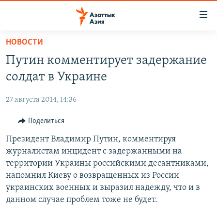
Доступность
ссылок
Вернуться
НОВОСТИ
к
ЦЕНТРАЛЬНАЯ АЗИЯ
Путин комментирует задержание
основному
НОВОСТИ
КАЗАХСТАН
содержанию
солдат в Украине
ВОЙНА В УКРАИНЕ
Вернутся
КЫРГЫЗСТАН
к
27 августа 2014, 14:36
НА ДРУГИХ ЯЗЫКАХ
УЗБЕКИСТАН
главной
Поделиться
ТАДЖИКИСТАН
ҚАЗАҚША
навигации
ПОДПИШИТЕСЬ НА НАС В СОЦСЕТЯХ
Вернутся
Президент Владимир Путин, комментируя
КЫРГЫЗЧА
к
журналистам инцидент с задержанными на
ЎЗБЕКЧА
поиску
территории Украины российскими десантниками,
ТОҶИКӢ
Все сайты РСЕ/РС
напомнил Киеву о возвращенных из России
украинских военных и выразил надежду, что и в
TÜRKMENÇE
данном случае проблем тоже не будет.