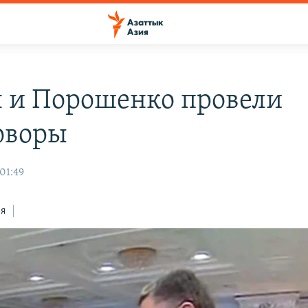
 и Порошенко провели
оворы
 01:49
ся