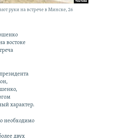
т руки на встрече в Минске, 26
рошенко
на востоке
треча
 президента
он,
ашенко,
огом
ный характер.
что необходимо
более двух