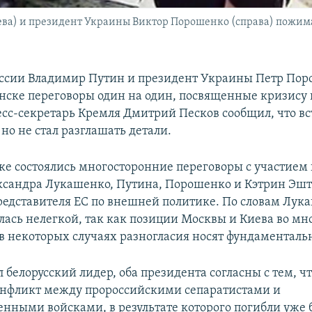
ва) и президент Украины Виктор Порошенко (справа) пожимаю
ссии Владимир Путин и президент Украины Петр По
нске переговоры один на один, посвященные кризису 
сс-секретарь Кремля Дмитрий Песков сообщил, что вс
но не стал разглашать детали.
ке состоялись многосторонние переговоры с участием
ксандра Лукашенко, Путина, Порошенко и Кэтрин Эшт
редставителя ЕС по внешней политике. По словам Лук
алась нелегкой, так как позиции Москвы и Киева во мн
а в некоторых случаях разногласия носят фундаменталь
л белорусский лидер, оба президента согласны с тем, 
нфликт между пророссийскими сепаратистами и
енными войсками, в результате которого погибли уже 