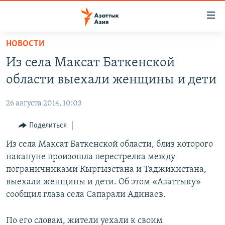
Доступность
ссылок
Вернуться
НОВОСТИ
к
ЦЕНТРАЛЬНАЯ АЗИЯ
Из села Максат Баткенской
основному
НОВОСТИ
КАЗАХСТАН
содержанию
области выехали женщины и дети
ВОЙНА В УКРАИНЕ
Вернутся
КЫРГЫЗСТАН
к
26 августа 2014, 10:03
НА ДРУГИХ ЯЗЫКАХ
УЗБЕКИСТАН
главной
Поделиться
ТАДЖИКИСТАН
ҚАЗАҚША
навигации
ПОДПИШИТЕСЬ НА НАС В СОЦСЕТЯХ
Вернутся
Из села Максат Баткенской области, близ которого
КЫРГЫЗЧА
к
накануне произошла перестрелка между
ЎЗБЕКЧА
поиску
пограничниками Кыргызстана и Таджикистана,
ТОҶИКӢ
Все сайты РСЕ/РС
выехали женщины и дети. Об этом «Азаттыку»
сообщил глава села Сапарали Адинаев.
TÜRKMENÇE
По его словам, жители уехали к своим