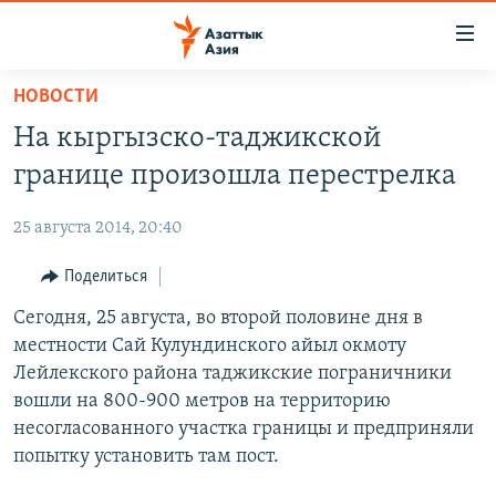
Доступность
ссылок
Вернуться
НОВОСТИ
к
ЦЕНТРАЛЬНАЯ АЗИЯ
На кыргызско-таджикской
основному
НОВОСТИ
КАЗАХСТАН
содержанию
границе произошла перестрелка
ВОЙНА В УКРАИНЕ
Вернутся
КЫРГЫЗСТАН
к
25 августа 2014, 20:40
НА ДРУГИХ ЯЗЫКАХ
УЗБЕКИСТАН
главной
Поделиться
ТАДЖИКИСТАН
ҚАЗАҚША
навигации
ПОДПИШИТЕСЬ НА НАС В СОЦСЕТЯХ
Вернутся
Сегодня, 25 августа, во второй половине дня в
КЫРГЫЗЧА
к
местности Сай Кулундинского айыл окмоту
ЎЗБЕКЧА
поиску
Лейлекского района таджикские пограничники
ТОҶИКӢ
Все сайты РСЕ/РС
вошли на 800-900 метров на территорию
несогласованного участка границы и предприняли
TÜRKMENÇE
попытку установить там пост.