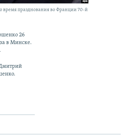
о время празднования во Франции 70-й
ошенко 26
за в Минске.
.
 Дмитрий
шенко.