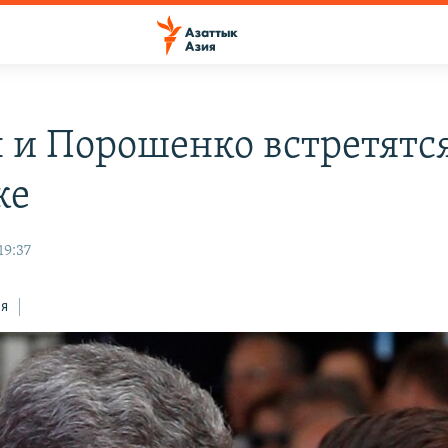
 и Порошенко встретятся
ке
19:37
ся