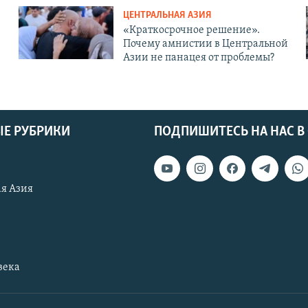
ЦЕНТРАЛЬНАЯ АЗИЯ
«Краткосрочное решение».
Почему амнистии в Центральной
Азии не панацея от проблемы?
Е РУБРИКИ
ПОДПИШИТЕСЬ НА НАС В
я Азия
века