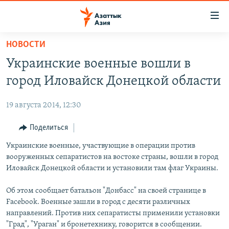
Доступность
ссылок
Вернуться
НОВОСТИ
к
ЦЕНТРАЛЬНАЯ АЗИЯ
Украинские военные вошли в
основному
НОВОСТИ
КАЗАХСТАН
содержанию
город Иловайск Донецкой области
ВОЙНА В УКРАИНЕ
Вернутся
КЫРГЫЗСТАН
к
19 августа 2014, 12:30
НА ДРУГИХ ЯЗЫКАХ
УЗБЕКИСТАН
главной
Поделиться
ТАДЖИКИСТАН
ҚАЗАҚША
навигации
ПОДПИШИТЕСЬ НА НАС В СОЦСЕТЯХ
Вернутся
Украинские военные, участвующие в операции против
КЫРГЫЗЧА
к
вооруженных сепаратистов на востоке страны, вошли в город
ЎЗБЕКЧА
поиску
Иловайск Донецкой области и установили там флаг Украины.
ТОҶИКӢ
Все сайты РСЕ/РС
Об этом сообщает батальон "Донбасс" на своей странице в
TÜRKMENÇE
Facebook. Военные зашли в город с десяти различных
направлений. Против них сепаратисты применили установки
"Град", "Ураган" и бронетехнику, говорится в сообщении.