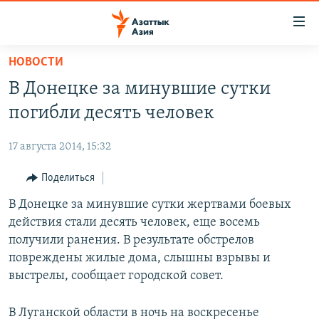
Доступность
ссылок
Вернуться
НОВОСТИ
к
ЦЕНТРАЛЬНАЯ АЗИЯ
В Донецке за минувшие сутки
основному
НОВОСТИ
КАЗАХСТАН
содержанию
погибли десять человек
ВОЙНА В УКРАИНЕ
Вернутся
КЫРГЫЗСТАН
к
17 августа 2014, 15:32
НА ДРУГИХ ЯЗЫКАХ
УЗБЕКИСТАН
главной
Поделиться
ТАДЖИКИСТАН
ҚАЗАҚША
навигации
ПОДПИШИТЕСЬ НА НАС В СОЦСЕТЯХ
Вернутся
В Донецке за минувшие сутки жертвами боевых
КЫРГЫЗЧА
к
действия стали десять человек, еще восемь
ЎЗБЕКЧА
поиску
получили ранения. В результате обстрелов
ТОҶИКӢ
Все сайты РСЕ/РС
повреждены жилые дома, слышны взрывы и
выстрелы, сообщает городской совет.
TÜRKMENÇE
В Луганской области в ночь на воскресенье