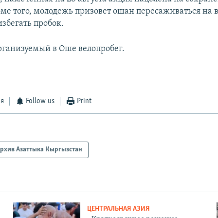
оме того, молодежь призовет ошан пересаживаться на 
избегать пробок.
рганизуемый в Оше велопробег.
ся
Follow us
Print
рхив Азаттыка Кыргызстан
ЦЕНТРАЛЬНАЯ АЗИЯ