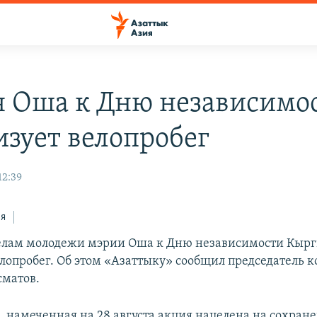
 Оша к Дню независимо
изует велопробег
12:39
ся
елам молодежи мэрии Оша к Дню независимости Кырг
елопробег. Об этом «Азаттыку» сообщил председатель 
матов.
м, намеченная на 28 августа акция нацелена на сохран