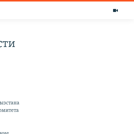
сти
ызстана
комитета
ение