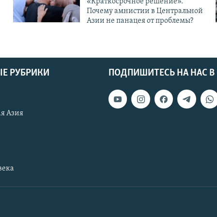
«Краткосрочное решение».
Почему амнистии в Центральной
Азии не панацея от проблемы?
Е РУБРИКИ
ПОДПИШИТЕСЬ НА НАС В
я Азия
века