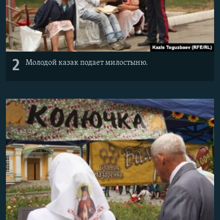
2
Молодой казак подает милостыню.