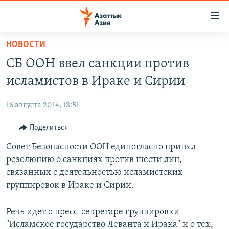
Доступность
ссылок
Вернуться
НОВОСТИ
к
ЦЕНТРАЛЬНАЯ АЗИЯ
СБ ООН ввел санкции против
основному
НОВОСТИ
КАЗАХСТАН
содержанию
исламистов в Ираке и Сирии
ВОЙНА В УКРАИНЕ
Вернутся
КЫРГЫЗСТАН
к
16 августа 2014, 13:51
НА ДРУГИХ ЯЗЫКАХ
УЗБЕКИСТАН
главной
Поделиться
ТАДЖИКИСТАН
ҚАЗАҚША
навигации
ПОДПИШИТЕСЬ НА НАС В СОЦСЕТЯХ
Вернутся
Совет Безопасности ООН единогласно принял
КЫРГЫЗЧА
к
резолюцию о санкциях против шести лиц,
ЎЗБЕКЧА
поиску
связанных с деятельностью исламистских
ТОҶИКӢ
Все сайты РСЕ/РС
группировок в Ираке и Сирии.
TÜRKMENÇE
Речь идет о пресс-секретаре группировки
"Исламское государство Леванта и Ирака" и о тех,