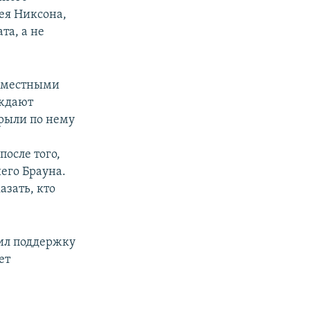
ея Никсона,
та, а не
е местными
рждают
крыли по нему
после того,
его Брауна.
азать, кто
ил поддержку
ет