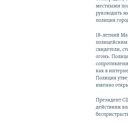
местными пол
руководить м
полиция горо
18-летний Ма
полицейскими
свидетели, с
огонь. Полице
сопротивление
как в интерн
Полиция утвер
именно откры
Президент СШ
действиям вла
беспристраст