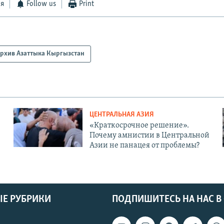
ся
Follow us
Print
рхив Азаттыка Кыргызстан
ЦЕНТРАЛЬНАЯ АЗИЯ
«Краткосрочное решение».
Почему амнистии в Центральной
Азии не панацея от проблемы?
Е РУБРИКИ
ПОДПИШИТЕСЬ НА НАС В