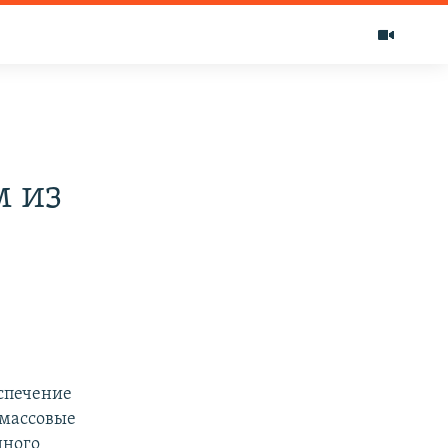
м из
еспечение
 массовые
нного