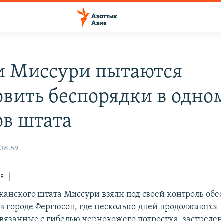
и Миссури пытаются
овить беспорядки в одно
ов штата
 08:59
ся
канского штата Миссури взяли под своей контроль об
 в городе Фергюсон, где несколько дней продолжаются
связанные с гибелью чернокожего подростка, застреле