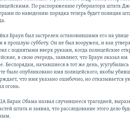
ицейскими. По распоряжению губернатора штата Дж
ерами по наведению порядка теперь будет полиция шта
да.
йкл Браун был застрелен остановившими его на улиц
 в прошлую субботу. Он не был вооружен, и как утве
тоял с поднятыми вверх руками, когда полицейские от
йские, в свою очередь, заявляют, что Браун оказал им
. Беспорядки, начавшиеся в тот же день, усугубились 
ете было опубликовано имя полицейского, якобы убивш
ждает, что имя указано ошибочно, но отказывается ук
л огонь.
А Барак Обама назвал случившееся трагедией, выраз
стей штата и заявил, что расследование этого дело буд
ным.