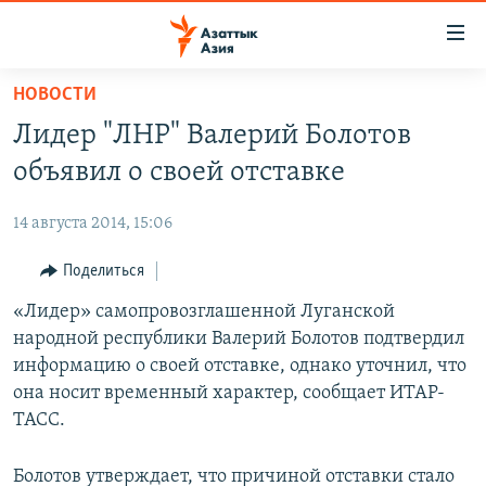
Доступность
ссылок
Вернуться
НОВОСТИ
к
ЦЕНТРАЛЬНАЯ АЗИЯ
Лидер "ЛНР" Валерий Болотов
основному
НОВОСТИ
КАЗАХСТАН
содержанию
объявил о своей отставке
ВОЙНА В УКРАИНЕ
Вернутся
КЫРГЫЗСТАН
к
14 августа 2014, 15:06
НА ДРУГИХ ЯЗЫКАХ
УЗБЕКИСТАН
главной
Поделиться
ТАДЖИКИСТАН
ҚАЗАҚША
навигации
ПОДПИШИТЕСЬ НА НАС В СОЦСЕТЯХ
Вернутся
«Лидер» самопровозглашенной Луганской
КЫРГЫЗЧА
к
народной республики Валерий Болотов подтвердил
ЎЗБЕКЧА
поиску
информацию о своей отставке, однако уточнил, что
ТОҶИКӢ
Все сайты РСЕ/РС
она носит временный характер, сообщает ИТАР-
ТАСС.
TÜRKMENÇE
Болотов утверждает, что причиной отставки стало