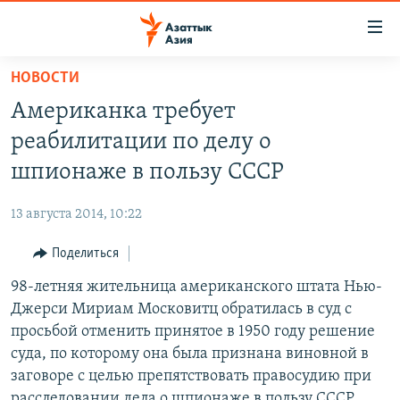
Доступность
ссылок
Вернуться
НОВОСТИ
к
ЦЕНТРАЛЬНАЯ АЗИЯ
Американка требует
основному
НОВОСТИ
КАЗАХСТАН
содержанию
реабилитации по делу о
ВОЙНА В УКРАИНЕ
Вернутся
КЫРГЫЗСТАН
шпионаже в пользу СССР
к
НА ДРУГИХ ЯЗЫКАХ
УЗБЕКИСТАН
главной
13 августа 2014, 10:22
ТАДЖИКИСТАН
ҚАЗАҚША
навигации
ПОДПИШИТЕСЬ НА НАС В СОЦСЕТЯХ
Вернутся
Поделиться
КЫРГЫЗЧА
к
98-летняя жительница американского штата Нью-
ЎЗБЕКЧА
поиску
Джерси Мириам Московитц обратилась в суд с
ТОҶИКӢ
Все сайты РСЕ/РС
просьбой отменить принятое в 1950 году решение
суда, по которому она была признана виновной в
TÜRKMENÇE
заговоре с целью препятствовать правосудию при
расследовании дела о шпионаже в пользу СССР.