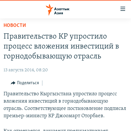
Доступность
ссылок
Вернуться
НОВОСТИ
к
ЦЕНТРАЛЬНАЯ АЗИЯ
Правительство КР упростило
основному
НОВОСТИ
КАЗАХСТАН
содержанию
процесс вложения инвестиций в
ВОЙНА В УКРАИНЕ
Вернутся
КЫРГЫЗСТАН
горнодобывающую отрасль
к
НА ДРУГИХ ЯЗЫКАХ
УЗБЕКИСТАН
главной
13 августа 2014, 08:20
ТАДЖИКИСТАН
ҚАЗАҚША
навигации
ПОДПИШИТЕСЬ НА НАС В СОЦСЕТЯХ
Вернутся
Поделиться
КЫРГЫЗЧА
к
Правительство Кыргызстана упростило процесс
ЎЗБЕКЧА
поиску
вложения инвестиций в горнодобывающую
ТОҶИКӢ
Все сайты РСЕ/РС
отрасль. Соответствующее постановление подписал
премьер-министр КР Джоомарт Оторбаев.
TÜRKMENÇE