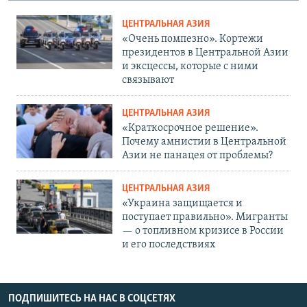
ЦЕНТРАЛЬНАЯ АЗИЯ
«Очень помпезно». Кортежи
президентов в Центральной Азии
и эксцессы, которые с ними
связывают
ЦЕНТРАЛЬНАЯ АЗИЯ
«Краткосрочное решение».
Почему амнистии в Центральной
Азии не панацея от проблемы?
ЦЕНТРАЛЬНАЯ АЗИЯ
«Украина защищается и
поступает правильно». Мигранты
— о топливном кризисе в России
и его последствиях
ПОДПИШИТЕСЬ НА НАС В СОЦСЕТЯХ