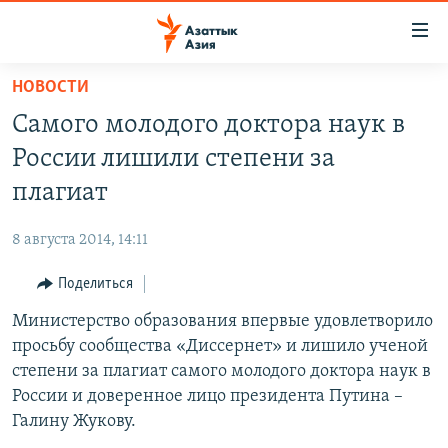
Доступность
ссылок
Вернуться
НОВОСТИ
к
ЦЕНТРАЛЬНАЯ АЗИЯ
Самого молодого доктора наук в
основному
НОВОСТИ
КАЗАХСТАН
содержанию
России лишили степени за
ВОЙНА В УКРАИНЕ
Вернутся
КЫРГЫЗСТАН
плагиат
к
НА ДРУГИХ ЯЗЫКАХ
УЗБЕКИСТАН
главной
8 августа 2014, 14:11
ТАДЖИКИСТАН
ҚАЗАҚША
навигации
ПОДПИШИТЕСЬ НА НАС В СОЦСЕТЯХ
Вернутся
Поделиться
КЫРГЫЗЧА
к
Министерство образования впервые удовлетворило
ЎЗБЕКЧА
поиску
просьбу сообщества «Диссернет» и лишило ученой
ТОҶИКӢ
Все сайты РСЕ/РС
степени за плагиат самого молодого доктора наук в
России и доверенное лицо президента Путина –
TÜRKMENÇE
Галину Жукову.