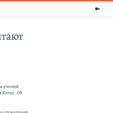
ытают
мя учений
 Китае. Об
еннослужащими