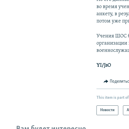
во время уче
анкету, в рез
потом уже пр
Учения ШОС б
организации 
военнослужащ
YI/JsO
Поделить
This item is part of
Новости
А