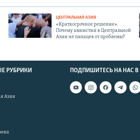
ЦЕНТРАЛЬНАЯ АЗИЯ
«Краткосрочное решение».
Почему амнистии в Центральной
Азии не панацея от проблемы?
Е РУБРИКИ
ПОДПИШИТЕСЬ НА НАС В
я Азия
века