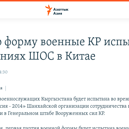
 форму военные КР исп
ениях ШОС в Китае
14:30
ся
военнослужащих Кыргызстана будет испытана во вре
ия - 2014» Шанхайской организации сотрудничества в
и в Генеральном штабе Вооруженных сил КР.
м, первая партия военной формы будет испытана во