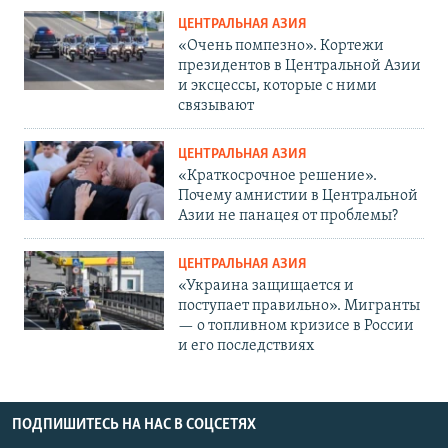
ЦЕНТРАЛЬНАЯ АЗИЯ
«Очень помпезно». Кортежи
президентов в Центральной Азии
и эксцессы, которые с ними
связывают
ЦЕНТРАЛЬНАЯ АЗИЯ
«Краткосрочное решение».
Почему амнистии в Центральной
Азии не панацея от проблемы?
ЦЕНТРАЛЬНАЯ АЗИЯ
«Украина защищается и
поступает правильно». Мигранты
— о топливном кризисе в России
и его последствиях
ПОДПИШИТЕСЬ НА НАС В СОЦСЕТЯХ