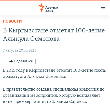
Доступность
ссылок
Вернуться
НОВОСТИ
к
ЦЕНТРАЛЬНАЯ АЗИЯ
В Кыргызстане отметят 100-летие
основному
НОВОСТИ
КАЗАХСТАН
содержанию
Алыкула Осмонова
ВОЙНА В УКРАИНЕ
Вернутся
КЫРГЫЗСТАН
к
7 августа 2014, 14:16
НА ДРУГИХ ЯЗЫКАХ
УЗБЕКИСТАН
главной
Поделиться
ТАДЖИКИСТАН
ҚАЗАҚША
навигации
ПОДПИШИТЕСЬ НА НАС В СОЦСЕТЯХ
Вернутся
В 2015 году в Кыргызстане отметят 100-летие поэта,
КЫРГЫЗЧА
к
драматурга Алыкула Осмонова.
ЎЗБЕКЧА
поиску
ТОҶИКӢ
Все сайты РСЕ/РС
В правительстве создана специальная комиссия по
организации мероприятия, которую возглавляет
TÜRKMENÇE
вице-премьер-министр Эльвира Сариева.