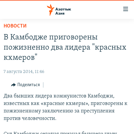
Доступность
ссылок
Вернуться
НОВОСТИ
к
ЦЕНТРАЛЬНАЯ АЗИЯ
В Камбодже приговорены
основному
НОВОСТИ
КАЗАХСТАН
содержанию
пожизненно два лидера "красных
ВОЙНА В УКРАИНЕ
Вернутся
КЫРГЫЗСТАН
кхмеров"
к
НА ДРУГИХ ЯЗЫКАХ
УЗБЕКИСТАН
главной
7 августа 2014, 11:46
ТАДЖИКИСТАН
ҚАЗАҚША
навигации
ПОДПИШИТЕСЬ НА НАС В СОЦСЕТЯХ
Вернутся
Поделиться
КЫРГЫЗЧА
к
Два бывших лидера коммунистов Камбоджи,
ЎЗБЕКЧА
поиску
известных как «красные кхмеры», приговорены к
ТОҶИКӢ
Все сайты РСЕ/РС
пожизненному заключению за преступления
против человечности.
TÜRKMENÇE