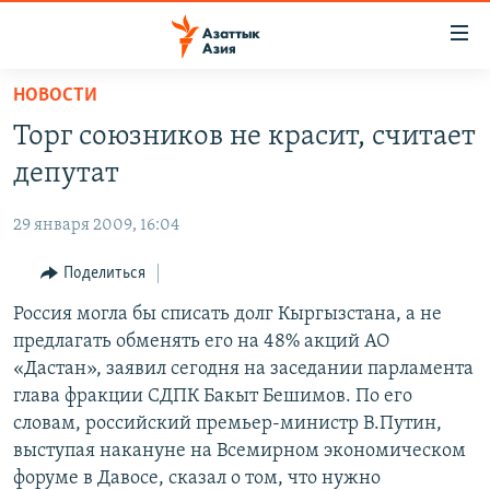
Доступность
ссылок
Вернуться
НОВОСТИ
к
ЦЕНТРАЛЬНАЯ АЗИЯ
Торг союзников не красит, считает
основному
НОВОСТИ
КАЗАХСТАН
содержанию
депутат
ВОЙНА В УКРАИНЕ
Вернутся
КЫРГЫЗСТАН
к
29 января 2009, 16:04
НА ДРУГИХ ЯЗЫКАХ
УЗБЕКИСТАН
главной
Поделиться
ТАДЖИКИСТАН
ҚАЗАҚША
навигации
ПОДПИШИТЕСЬ НА НАС В СОЦСЕТЯХ
Вернутся
Россия могла бы списать долг Кыргызстана, а не
КЫРГЫЗЧА
к
предлагать обменять его на 48% акций АО
ЎЗБЕКЧА
поиску
«Дастан», заявил сегодня на заседании парламента
ТОҶИКӢ
Все сайты РСЕ/РС
глава фракции СДПК Бакыт Бешимов. По его
словам, российский премьер-министр В.Путин,
TÜRKMENÇE
выступая накануне на Всемирном экономическом
форуме в Давосе, сказал о том, что нужно