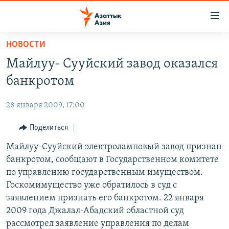
Доступность
ссылок
Вернуться
НОВОСТИ
к
ЦЕНТРАЛЬНАЯ АЗИЯ
Майлуу- Сууйский завод оказался
основному
НОВОСТИ
КАЗАХСТАН
содержанию
банкротом
ВОЙНА В УКРАИНЕ
Вернутся
КЫРГЫЗСТАН
к
28 января 2009, 17:00
НА ДРУГИХ ЯЗЫКАХ
УЗБЕКИСТАН
главной
Поделиться
ТАДЖИКИСТАН
ҚАЗАҚША
навигации
ПОДПИШИТЕСЬ НА НАС В СОЦСЕТЯХ
Вернутся
Майлуу-Сууйский электроламповый завод признан
КЫРГЫЗЧА
к
банкротом, сообщают в Государственном комитете
ЎЗБЕКЧА
поиску
по управлению государственным имуществом.
ТОҶИКӢ
Все сайты РСЕ/РС
Госкомимущество уже обратилось в суд с
заявлением признать его банкротом. 22 января
TÜRKMENÇE
2009 года Джалал-Абадский областной суд
рассмотрел заявление управления по делам