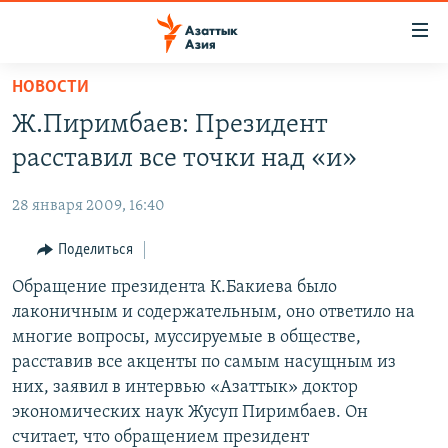
Доступность
ссылок
Вернуться
НОВОСТИ
к
ЦЕНТРАЛЬНАЯ АЗИЯ
Ж.Пиримбаев: Президент
основному
НОВОСТИ
КАЗАХСТАН
содержанию
расставил все точки над «и»
ВОЙНА В УКРАИНЕ
Вернутся
КЫРГЫЗСТАН
к
28 января 2009, 16:40
НА ДРУГИХ ЯЗЫКАХ
УЗБЕКИСТАН
главной
Поделиться
ТАДЖИКИСТАН
ҚАЗАҚША
навигации
ПОДПИШИТЕСЬ НА НАС В СОЦСЕТЯХ
Вернутся
Обращение президента К.Бакиева было
КЫРГЫЗЧА
к
лаконичным и содержательным, оно ответило на
ЎЗБЕКЧА
поиску
многие вопросы, муссируемые в обществе,
ТОҶИКӢ
Все сайты РСЕ/РС
расставив все акценты по самым насущным из
них, заявил в интервью «Азаттык» доктор
TÜRKMENÇE
экономических наук Жусуп Пиримбаев. Он
считает, что обращением президент